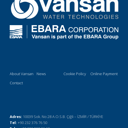
About Vansan
News
Cookie Policy
Online Payment
Contact
Adres:
10039 Sok. No:28 A.O.S.B. Çiğli – İZMİR / TÜRKİYE
Tel:
+90 232 376 76 50