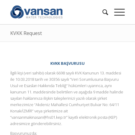
KVKK Request
KVKK BAŞVURUSU
İlgili kişi (veri sahibi) olarak 6698 sayılı KVK Kanunun 13. maddesi
ile 10.03.2018 tarih ve 30356 sayılı “Veri Sorumlusuna Başvuru
Usul ve Esasları Hakkında Tebliğ” hükümleri uyarınca, aynı
kanunun 11. maddesinde belirtilen ve aşağıda 9 madde halinde
sayılan haklarınıza ilişkin taleplerinizi yazılı olarak şirket
merkezimize “Akdeniz Mahallesi Cumhuriyet Bulvar No: 64/11
Konak/İZMİR” veya şirketimize ait
“
vansanmakinasan@hs01.kep.tr
” kayıtlı elektronik posta (KEP)
adresimize gönderebilirsiniz.
Başvurunuzda;