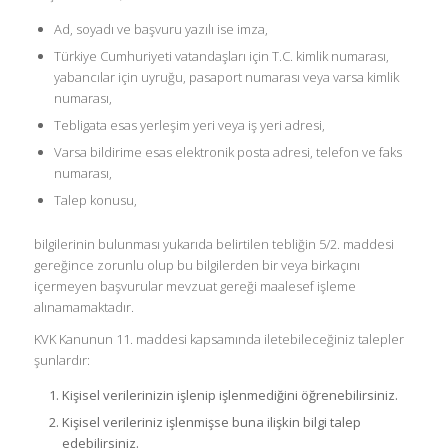
Ad, soyadı ve başvuru yazılı ise imza,
Türkiye Cumhuriyeti vatandaşları için T.C. kimlik numarası,
yabancılar için uyruğu, pasaport numarası veya varsa kimlik
numarası,
Tebligata esas yerleşim yeri veya iş yeri adresi,
Varsa bildirime esas elektronik posta adresi, telefon ve faks
numarası,
Talep konusu,
bilgilerinin bulunması yukarıda belirtilen tebliğin 5/2. maddesi
gereğince zorunlu olup bu bilgilerden bir veya birkaçını
içermeyen başvurular mevzuat gereği maalesef işleme
alınamamaktadır.
KVK Kanunun 11. maddesi kapsamında iletebileceğiniz talepler
şunlardır:
Kişisel verilerinizin işlenip işlenmediğini öğrenebilirsiniz.
Kişisel verileriniz işlenmişse buna ilişkin bilgi talep
edebilirsiniz.