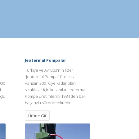
Jeotermal Pompalar
Türkiye ve Avrupa’nın lider
“Jeotermal Pompa” üreticisi
000
Vansan 200 ºC’ye kadar olan
i
sıcaklıklar için kullanılan Jeotermal
çlü
Pompa üretimlerini 1984’den beri
başarıyla sürdürmektedir.
Ürüne Git