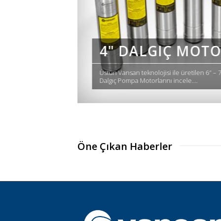
TORLAR
4" DALGIÇ 
 – 7″ – 8″ – 10″ VSM OF 4″
24 m³/saat kapasiteye kadar olan
Pompalarını İncele…
Öne Çıkan Haberler