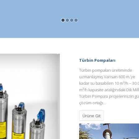
Türbin Pompaları
Türbin pompaları üretiminde
uzmanlaşmış Vansan 600 m.’ye
kadar su basabilen 10 m³/h – 30.
m³/h kapasite aralığındaki Dik Mill
Türbin Pompası projelerinizin gü
çözüm ortağı…
Ürüne Git