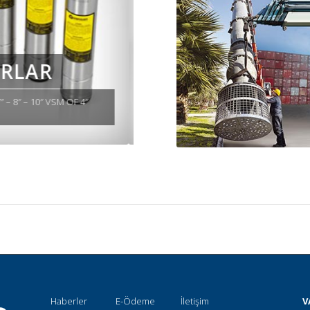
POMPALAR
 %100 Vansan üretimi 4″ Dalgıç
V
Haberler
E-Ödeme
İletişim