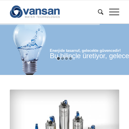
Enerjide tasarruf, gelecekte güvencedir!
Bu bilinçle üretiyor, gelece