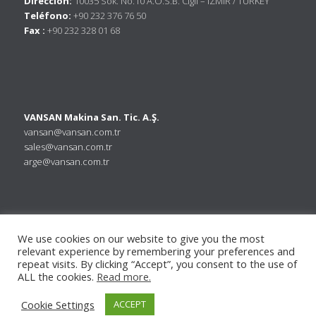
Dirección:
10035 Sok. No:10 A.O.S.B. Cigli – IZMIR / TURKEY
Teléfono:
+90 232 376 76 50
Fax :
+90 232 328 01 68
VANSAN Makina San. Tic. A.Ş.
vansan@vansan.com.tr
sales@vansan.com.tr
arge@vansan.com.tr
We use cookies on our website to give you the most
relevant experience by remembering your preferences and
repeat visits. By clicking “Accept”, you consent to the use of
ALL the cookies.
Read more.
Cookie Settings
ACCEPT